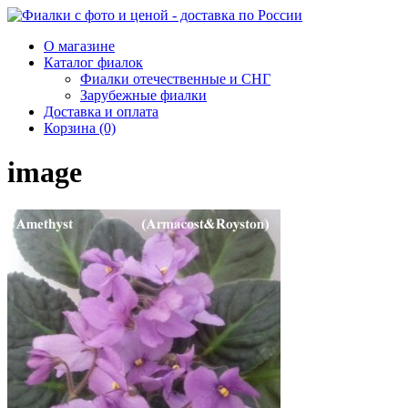
О магазине
Каталог фиалок
Фиалки отечественные и СНГ
Зарубежные фиалки
Доставка и оплата
Корзина (0)
image