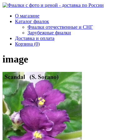
О магазине
Каталог фиалок
Фиалки отечественные и СНГ
Зарубежные фиалки
Доставка и оплата
Корзина (0)
image